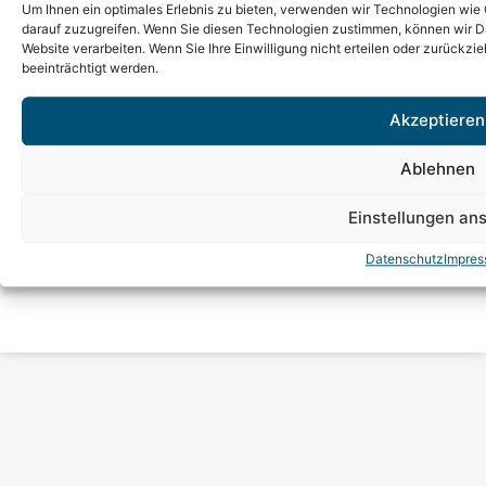
Borker Str. 56–58 · 44534 Lünen
Um Ihnen ein optimales Erlebnis zu bieten, verwenden wir Technologien wie
darauf zuzugreifen. Wenn Sie diesen Technologien zustimmen, können wir Dat
Service-Telefon
Website verarbeiten. Wenn Sie Ihre Einwilligung nicht erteilen oder zurück
02306 9104-0
beeinträchtigt werden.
Notfall-Nummer
0172 290 70 93
Akzeptieren
E-Mail
info@sal-abwasser.de
Ablehnen
Einstellungen an
Datenschutz
Impre