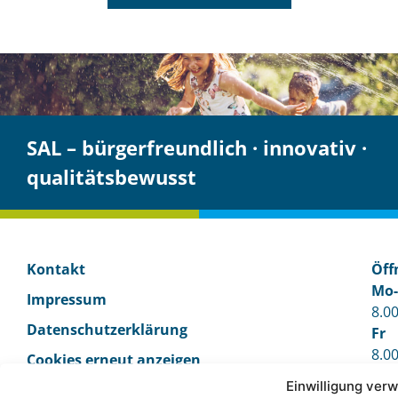
SAL – bürgerfreundlich · innovativ ·
qualitätsbewusst
Kontakt
Öff
Mo
Impressum
8.00
Datenschutzerklärung
Fr
8.00
Cookies erneut anzeigen
Ter
Stadtbetrieb Abwasser­beseitigung Lünen AöR
Einwilligung verw