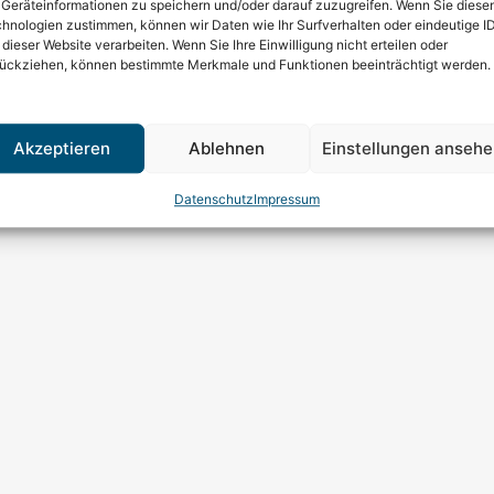
Geräteinformationen zu speichern und/oder darauf zuzugreifen. Wenn Sie diese
hnologien zustimmen, können wir Daten wie Ihr Surfverhalten oder eindeutige I
Stadtbetrieb Abwasser­beseitigung Lünen AöR
 dieser Website verarbeiten. Wenn Sie Ihre Einwilligung nicht erteilen oder
Borker Str. 56–58 · 44534 Lünen
ückziehen, können bestimmte Merkmale und Funktionen beeinträchtigt werden.
Service-Telefon
02306 9104-0
Notfall-Nummer
0172 290 70 93
E-Mail
info@sal-abwasser.de
Akzeptieren
Ablehnen
Einstellungen anseh
Datenschutz
Impressum