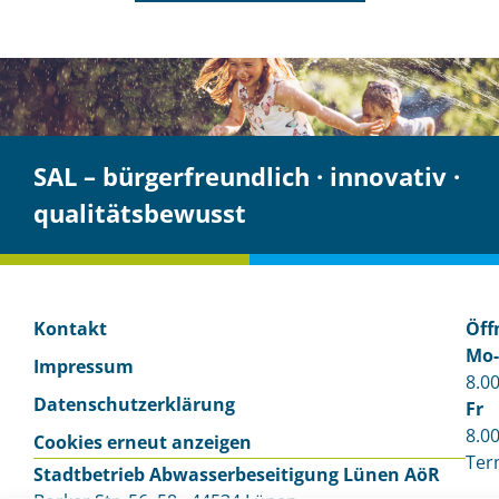
SAL – bürgerfreundlich · innovativ ·
qualitätsbewusst
Kontakt
Öff
Mo
Impressum
8.00
Datenschutzerklärung
Fr
8.00
Cookies erneut anzeigen
Ter
Stadtbetrieb Abwasser­beseitigung Lünen AöR