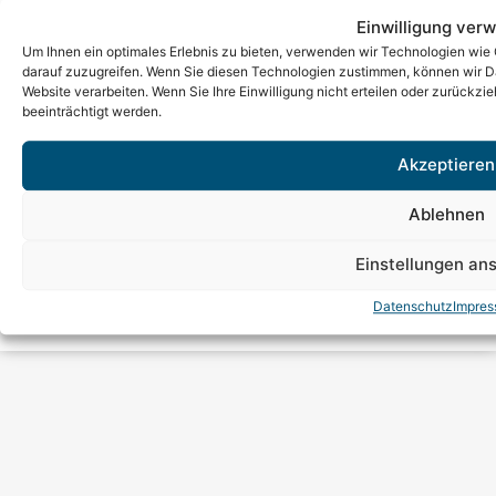
Borker Str. 56–58 · 44534 Lünen
Einwilligung verw
Service-Telefon
Um Ihnen ein optimales Erlebnis zu bieten, verwenden wir Technologien wie
02306 9104-0
darauf zuzugreifen. Wenn Sie diesen Technologien zustimmen, können wir Dat
Notfall-Nummer
Website verarbeiten. Wenn Sie Ihre Einwilligung nicht erteilen oder zurück
0172 290 70 93
beeinträchtigt werden.
E-Mail
info@sal-abwasser.de
Akzeptieren
Ablehnen
Einstellungen an
Datenschutz
Impre