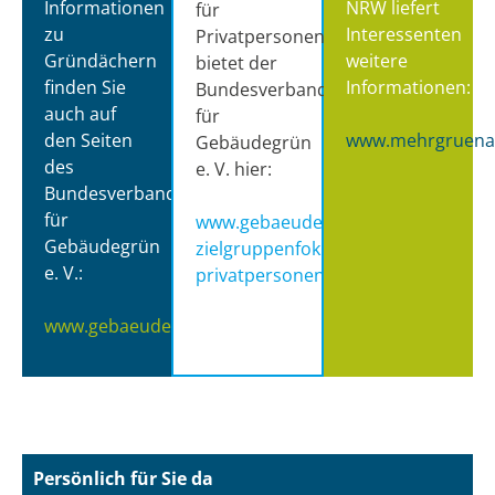
Informationen
NRW liefert
für
zu
Interessenten
Privatpersonen
Gründächern
weitere
bietet der
finden Sie
Informationen:
Bundesverband
auch auf
für
den Seiten
www.mehrgruena
Gebäudegrün
des
e. V. hier:
Bundesverbandes
für
www.gebaeudegruen.info/
Gebäudegrün
zielgruppenfokus/fuer-
e. V.:
privatpersonen/
www.gebaeudegruen.info
Persönlich für Sie da