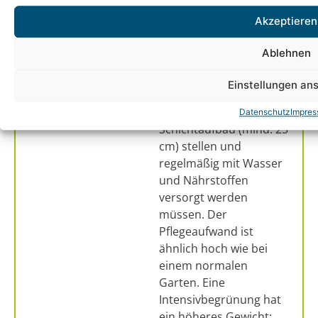
quasi ein Dachgarten.
Akzeptieren
Hier wachsen je nach
Aufbauart sogar
Ablehnen
Sträucher und Bäume.
Klar, dass diese
Einstellungen an
Pflanzen höhere
Ansprüche an den
Datenschutz
Impre
Schichtaufbau (mind. 25
cm) stellen und
regelmäßig mit Wasser
und Nährstoffen
versorgt werden
müssen. Der
Pflegeaufwand ist
ähnlich hoch wie bei
einem normalen
Garten. Eine
Intensivbegrünung hat
ein höheres Gewicht: