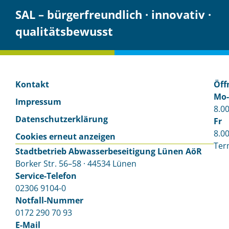
SAL – bürgerfreundlich · innovativ ·
qualitätsbewusst
Kontakt
Öff
Mo
Impressum
8.00
Datenschutzerklärung
Fr
8.00
Cookies erneut anzeigen
Ter
Stadtbetrieb Abwasser­beseitigung Lünen AöR
Borker Str. 56–58 · 44534 Lünen
Service-Telefon
02306 9104-0
Notfall-Nummer
0172 290 70 93
E-Mail