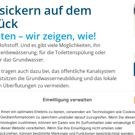
sickern auf dem
ück
ten – wir zeigen, wie!
ohstoff. Und es gibt viele Möglichkeiten, ihn
rtenbewässerung, für die Toilettenspülung oder
ür das Grundwasser.
 tragen auch dazu bei, das öffentliche Kanalsystem
erstützen die Grundwasserneubildung und das lokale
 um Überflutungen zu vermeiden.
Regenwasser versickern lassen können. Weitere
Einwilligung verwalten
r finden Sie auf
dieser Seite
.
Ihnen ein optimales Erlebnis zu bieten, verwenden wir Technologien wie Cookie
 Sie vorab wissen!
Geräteinformationen zu speichern und/oder darauf zuzugreifen. Wenn Sie diese
hnologien zustimmen, können wir Daten wie Ihr Surfverhalten oder eindeutige I
ck versickern lassen, statt es in die Kanalisation
 dieser Website verarbeiten. Wenn Sie Ihre Einwilligung nicht erteilen oder
ückziehen, können bestimmte Merkmale und Funktionen beeinträchtigt werden.
diesem Weg.