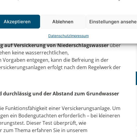
en Sie bitte: Grundsätzlich sind
asser in die öffentliche Kanalisation einzuleiten.
Akzeptieren
Ablehnen
Einstellungen anseh
 dürfen, brauchen Sie eine Befreiung von dieser
Datenschutz
Impressum
g auf Versickerung von Niederschlagswasser
über
ehen keine wasserrechtlichen,
n Vorgaben entgegen, kann die Befreiung in der
ersickerungsanlagen erfolgt nach dem Regelwerk der
d durchlässig und der Abstand zum Grundwasser
ie Funktionsfähigkeit einer Versickerungsanlage. Um
agen ein Bodengutachten erforderlich – bei kleineren
erungstest. Dieser Test überprüft, wie
ehr zum Thema erfahren Sie in unserem